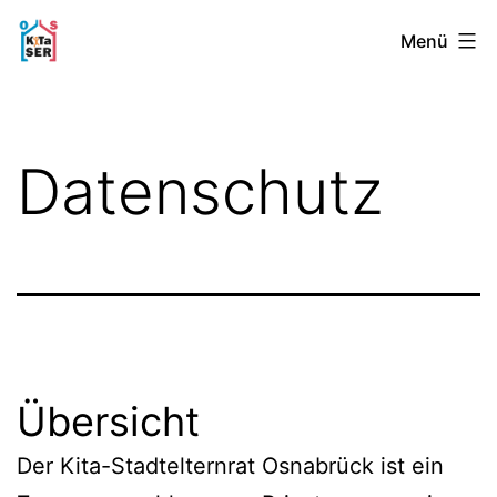
Zum
Kita-
Menü
Inhalt
Stadtelternrat
springen
Osnabrück
Datenschutz
Übersicht
Der Kita-Stadtelternrat Osnabrück ist ein