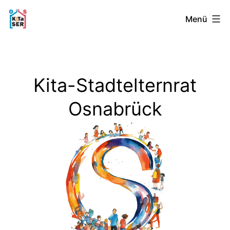
Zum
Kita-
Menü
Inhalt
springen
Stadtelternrat
Osnabrück
Kita-Stadtelternrat
Osnabrück